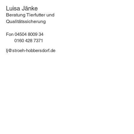
Luisa Jänke
Beratung Tierfutter und
Qualitätssicherung
Fon
04504 8009 34
0160 428 7371
lj@stroeh-hobbersdorf.de
KONTAKT
Wilhelm Ströh jun. GmbH & Co. KG
Am Mühlenberg 4
23689 Hobbersdorf
Tel.:
04504 8009 0
infoATstroeh-hobbersdorf.de
Web:
www.stroeh-hobbersdorf.de
Shop:
www.diefutterkammer.de